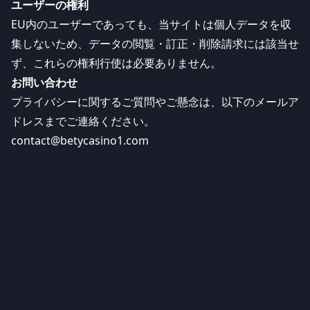
ユーザーの権利
EU内のユーザーであっても、当サイトは個人データを収
集しないため、データの閲覧・訂正・削除請求には該当せ
ず、これらの権利行使は必要ありません。
お問い合わせ
プライバシーに関するご質問やご懸念は、以下のメールア
ドレスまでご連絡ください。
contact@betycasino1.com